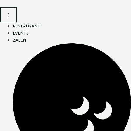
Ga
Bericht
naar
navigatie
de
inhoud
RESTAURANT
EVENTS
ZALEN